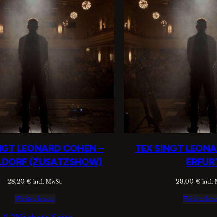
NGT LEONARD COHEN –
TEX SINGT LEON
LDORF (ZUSATZSHOW)
ERFUR
28,20
€
28,00
€
incl. MwSt.
incl.
Weiterlesen
Weiterles