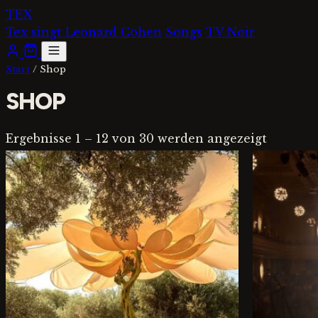
Zum
TEX
Inhalt
Tex singt Leonard Cohen
Songs
TV Noir
springen
Open
menu
Start
/ Shop
SHOP
Ergebnisse 1 – 12 von 30 werden angezeigt