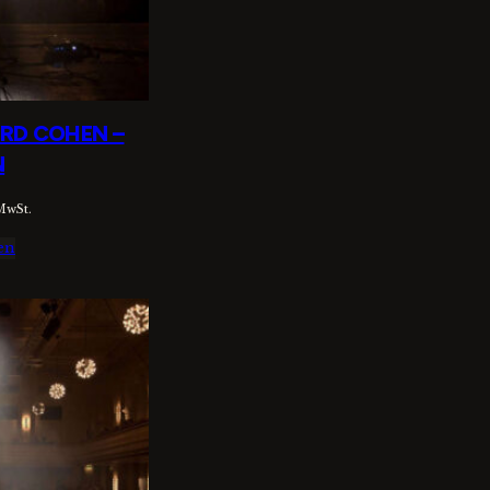
ARD COHEN –
N
 MwSt.
en