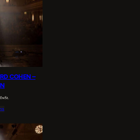
ARD COHEN –
EN
 MwSt.
en