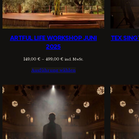
ARTFUL LIFE WORKSHOP JUNI
TEX SING
2025
Preisspanne:
149,00
€
–
499,00
€
incl. MwSt.
149,00 €
Ausführung wählen
bis
499,00 €