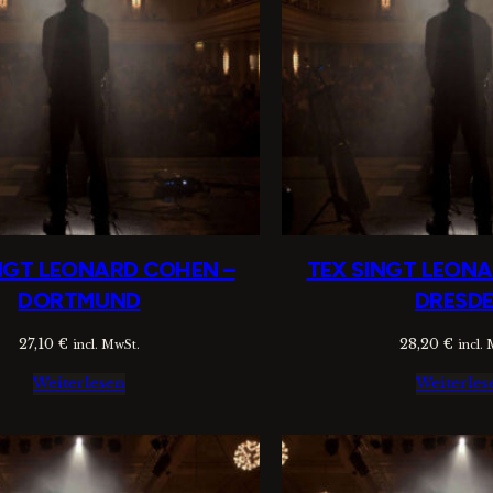
NGT LEONARD COHEN –
TEX SINGT LEON
DORTMUND
DRESD
27,10
€
28,20
€
incl. MwSt.
incl.
Weiterlesen
Weiterles