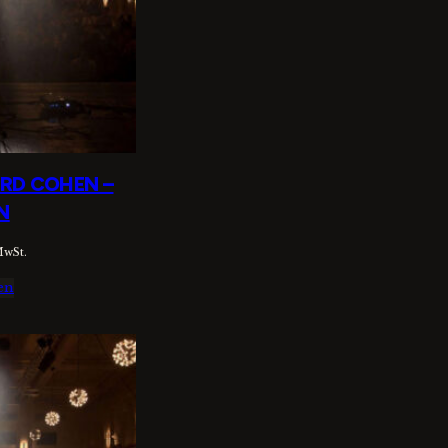
ARD COHEN –
N
MwSt.
en