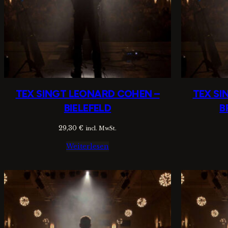
TEX SINGT LEONARD COHEN –
TEX SI
BIELEFELD
B
29,30
€
incl. MwSt.
Weiterlesen