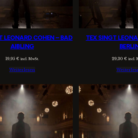
T LEONARD COHEN – BAD
TEX SINGT LEON
AIBLING
BERLI
19,95
€
29,30
€
incl. MwSt.
incl.
Weiterlesen
Weiterles