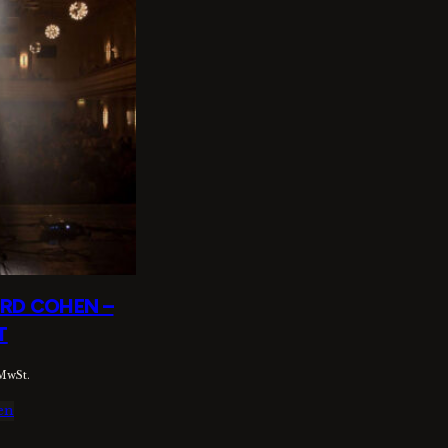
ARD COHEN –
T
 MwSt.
en