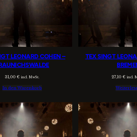
NGT LEONARD COHEN –
TEX SINGT LEON
RAUNICHSWALDE
BREME
31,00
€
27,10
€
incl. MwSt.
incl. 
In den Warenkorb
Weiterles