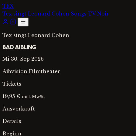
Zum
TEX
Inhalt
Tex singt Leonard Cohen
Songs
TV Noir
springen
Open
menu
Tex singt Leonard Cohen
BAD AIBLING
Mi 30. Sep 2026
Aibvision Filmtheater
Tickets
19,95
€
incl. MwSt.
Ausverkauft
Details
Beginn