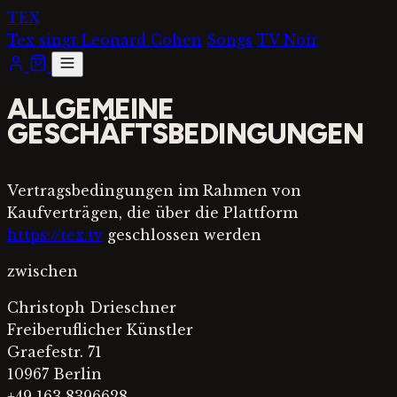
Zum
TEX
Inhalt
Tex singt Leonard Cohen
Songs
TV Noir
springen
Open
menu
ALLGEMEINE
GESCHÄFTSBEDINGUNGEN
Vertragsbedingungen im Rahmen von
Kaufverträgen, die über die Plattform
https://tex.tv
geschlossen werden
zwischen
Christoph Drieschner
Freiberuflicher Künstler
Graefestr. 71
10967 Berlin
+49 163 8396628